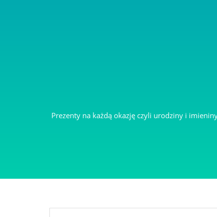
ZAKŁADKI DO KSIĄŻKI Z DEDYKACJĄ
Prezenty na każdą okazję czyli urodziny i imieni