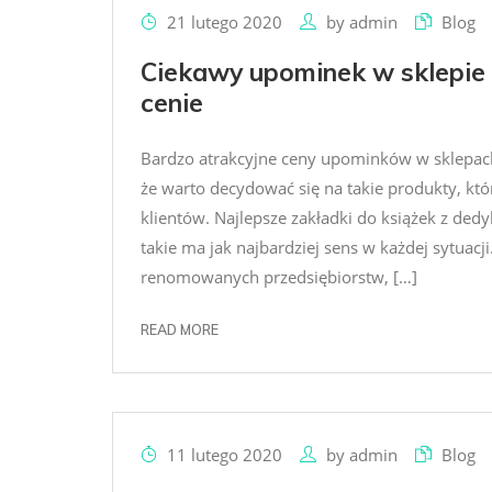
21 lutego 2020
by
admin
Blog
Ciekawy upominek w sklepie 
cenie
Bardzo atrakcyjne ceny upominków w sklepach 
że warto decydować się na takie produkty, 
klientów. Najlepsze zakładki do książek z ded
takie ma jak najbardziej sens w każdej sytuac
renomowanych przedsiębiorstw, […]
READ MORE
11 lutego 2020
by
admin
Blog