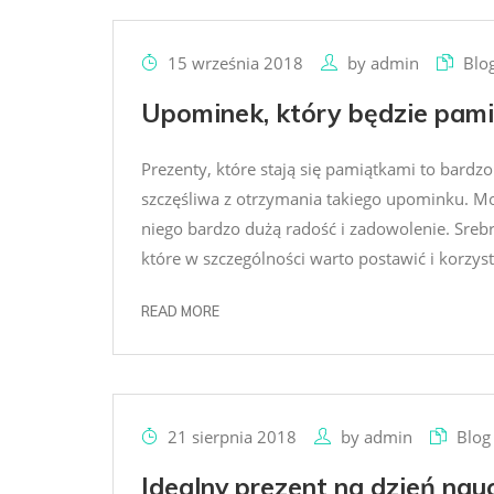
15 września 2018
by
admin
Blo
Upominek, który będzie pami
Prezenty, które stają się pamiątkami to bardz
szczęśliwa z otrzymania takiego upominku. M
niego bardzo dużą radość i zadowolenie. Srebr
które w szczególności warto postawić i korzyst
READ MORE
21 sierpnia 2018
by
admin
Blog
Idealny prezent na dzień nau