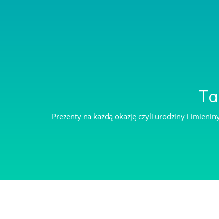
ZAKŁADKI DO KSIĄŻKI Z DEDYKACJĄ
Ta
Prezenty na każdą okazję czyli urodziny i imieni