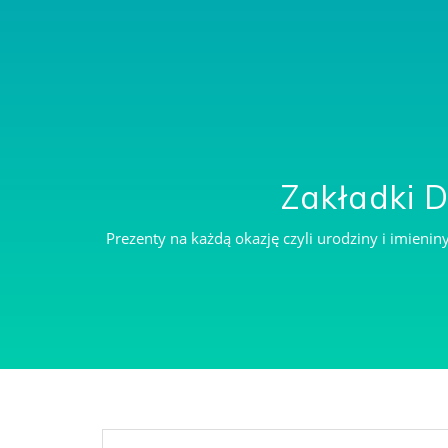
ZAKŁADKI DO KSIĄŻKI Z DEDYKACJĄ
Zakładki 
Prezenty na każdą okazję czyli urodziny i imieni