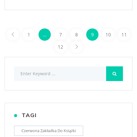
Nawigacja
1
…
7
8
9
10
11
po
12
wpisach
TAGI
Czerwona Zakładka Do Książki