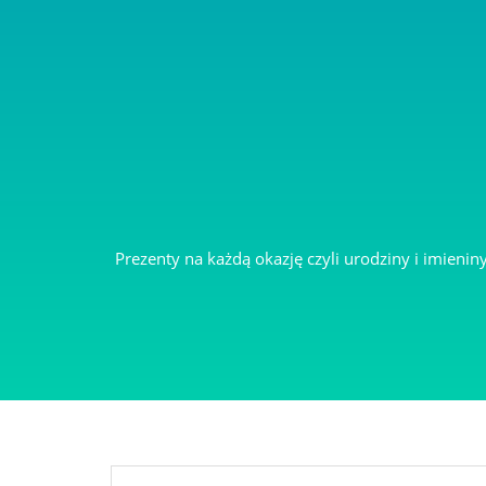
ZAKŁADKI DO KSIĄŻKI Z DEDYKACJĄ
Prezenty na każdą okazję czyli urodziny i imieni